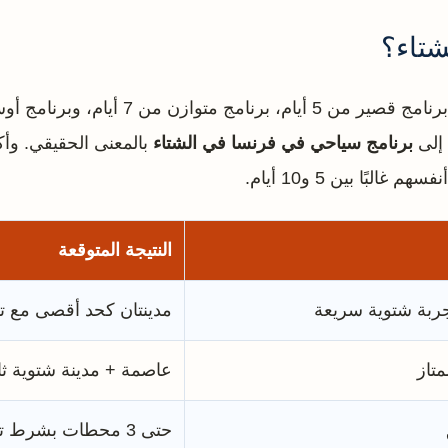
شتاء؟
 إلى
برنامج سياحي في فرنسا في الشتاء
بالمعنى الحقيقي. وأك
ًا بين 5 و10 أيام.
النتيجة المتوقعة
جربة شتوية سريعة
مدينتان كحد أقصى مع ت
متاز
عاصمة + مدينة شتوية ثا
حتى 3 محطات بشرط تقليل الضغط في التنقل