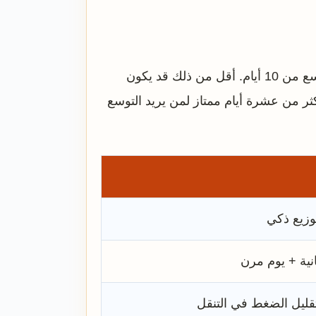
الجواب العملي يبدأ من ثلاث صيغ واضحة: برنامج قصير من 5 أيام، برنامج متوازن من 7 أيام، وبرنامج أوسع من 10 أيام. أقل من ذلك قد يكون
ثر من عشرة أيام ممتاز لمن يريد التوسع
وزيع ذكي
نية + يوم مرن